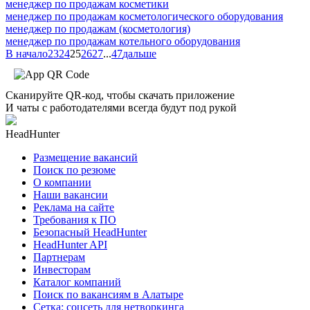
менеджер по продажам косметики
менеджер по продажам косметологического оборудования
менеджер по продажам (косметология)
менеджер по продажам котельного оборудования
В начало
23
24
25
26
27
...
47
дальше
Сканируйте QR-код, чтобы скачать приложение
И чаты с работодателями всегда будут под рукой
HeadHunter
Размещение вакансий
Поиск по резюме
О компании
Наши вакансии
Реклама на сайте
Требования к ПО
Безопасный HeadHunter
HeadHunter API
Партнерам
Инвесторам
Каталог компаний
Поиск по вакансиям в Алатыре
Сетка: соцсеть для нетворкинга