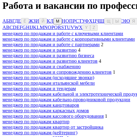
Работа и вакансии по профес
А
Б
В
Г
Д
Е
Ж
З
И
К
Л
Н
О
П
Р
С
Т
У
Ф
Х
Ц
Ч
Ш
Э
Ю
Ё
Й
М
Щ
Ы
Я
A
B
C
D
E
F
G
H
I
J
K
L
M
N
O
P
Q
R
S
T
U
V
W
X
Y
Z
менеджер по продажам и работе с ключевыми клиентами
менеджер по продажам и работе с корпоративными клиентами
менеджер по продажам и работе с партнерами
2
менеджер по продажам и развитию
4
менеджер по продажам и развитию бизнеса
менеджер по продажам и развитию клиентов
4
менеджер по продажам и снабжению
менеджер по продажам и сопровождению клиентов
1
менеджер по продажам (исходящие звонки)
менеджер по продажам итальянской мебели
менеджер по продажам и тендерам
менеджер по продажам кабельной и электротехнической прод
менеджер по продажам кабельно-проводниковой продукции
менеджер по продажам канцтоваров
менеджер по продажам каркасных домов
менеджер по продажам кассового оборудования
1
менеджер по продажам квартир
менеджер по продажам квартир от застройщика
менеджер по продажам (кейтеринг)