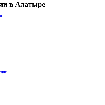
сии в Алатыре
#
укции