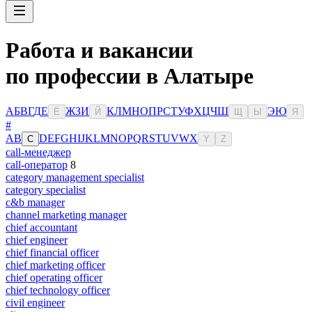
Работа и вакансии
по профессии в Алатыре
А
Б
В
Г
Д
Е
Ж
З
И
К
Л
М
Н
О
П
Р
С
Т
У
Ф
Х
Ц
Ч
Ш
Э
Ю
Ё
Й
Щ
Ы
Я
#
A
B
D
E
F
G
H
I
J
K
L
M
N
O
P
Q
R
S
T
U
V
W
X
C
Y
Z
call-менеджер
call-оператор
8
category management specialist
category specialist
c&b manager
channel marketing manager
chief accountant
chief engineer
chief financial officer
chief marketing officer
chief operating officer
chief technology officer
civil engineer