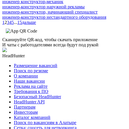
инженер конструктор-механик
инженер-конструктор наружной рекламы
инженер-конструктор, начинающий специалист
инженер-конструктор нестандартного оборудования
1
2
3
4
5
...
15
дальше
Сканируйте QR-код, чтобы скачать приложение
И чаты с работодателями всегда будут под рукой
HeadHunter
Размещение вакансий
Поиск по резюме
О компании
Наши вакансии
Реклама на сайте
Требования к ПО
Безопасный HeadHunter
HeadHunter API
Партнерам
Инвесторам
Каталог компаний
Поиск по вакансиям в Алатыре
Сетка: соцсеть для нетворкинга