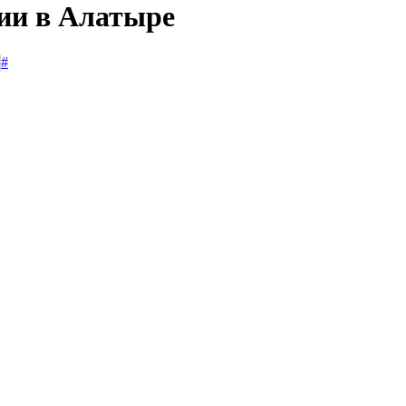
сии в Алатыре
#