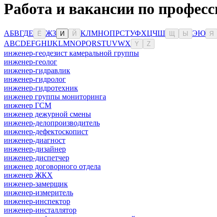
Работа и вакансии по профес
А
Б
В
Г
Д
Е
Ж
З
К
Л
М
Н
О
П
Р
С
Т
У
Ф
Х
Ц
Ч
Ш
Э
Ю
Ё
И
Й
Щ
Ы
Я
A
B
C
D
E
F
G
H
I
J
K
L
M
N
O
P
Q
R
S
T
U
V
W
X
Y
Z
инженер-геодезист камеральной группы
инженер-геолог
инженер-гидравлик
инженер-гидролог
инженер-гидротехник
инженер группы мониторинга
инженер ГСМ
инженер дежурной смены
инженер-делопроизводитель
инженер-дефектоскопист
инженер-диагност
инженер-дизайнер
инженер-диспетчер
инженер договорного отдела
инженер ЖКХ
инженер-замерщик
инженер-измеритель
инженер-инспектор
инженер-инсталлятор