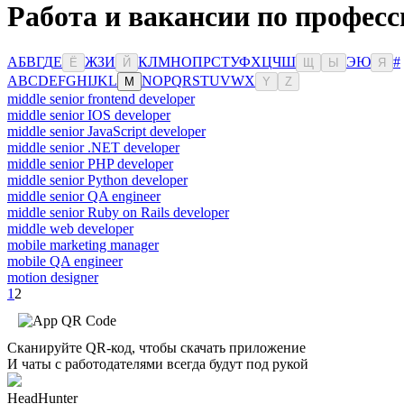
Работа и вакансии по профес
А
Б
В
Г
Д
Е
Ж
З
И
К
Л
М
Н
О
П
Р
С
Т
У
Ф
Х
Ц
Ч
Ш
Э
Ю
#
Ё
Й
Щ
Ы
Я
A
B
C
D
E
F
G
H
I
J
K
L
N
O
P
Q
R
S
T
U
V
W
X
M
Y
Z
middle senior frontend developer
middle senior IOS developer
middle senior JavaScript developer
middle senior .NET developer
middle senior PHP developer
middle senior Python developer
middle senior QA engineer
middle senior Ruby on Rails developer
middle web developer
mobile marketing manager
mobile QA engineer
motion designer
1
2
Сканируйте QR-код, чтобы скачать приложение
И чаты с работодателями всегда будут под рукой
HeadHunter