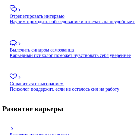
Отрепетировать интервью
Научим проходить собеседование и отвечать на неудобные
Вылечить синдром самозванца
Карьерный психолог поможет чувствовать себя увереннее
Справиться с выгоранием
Психолог поддержит, если не осталось сил на работу
Развитие карьеры
Развитие навыков и карьеры