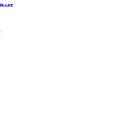
 больше
ре