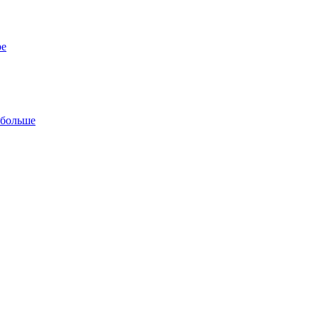
ре
 больше