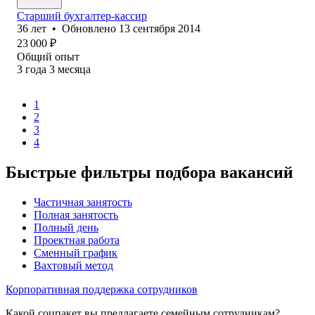
Старший бухгалтер-кассир
36
лет
•
Обновлено
13 сентября 2014
23 000
₽
Общий опыт
3
года
3
месяца
1
2
3
4
Быстрые фильтры подбора вакансий
Частичная занятость
Полная занятость
Полный день
Проектная работа
Сменный график
Вахтовый метод
Корпоративная поддержка сотрудников
Какой соцпакет вы предлагаете семейным сотрудникам?