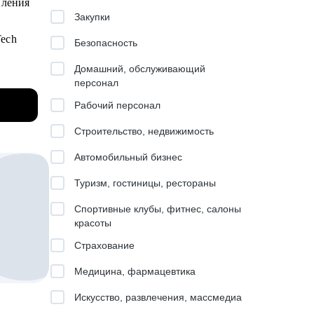
вления
Закупки
Tech
Безопасность
Домашний, обслуживающий
персонал
ии,
Рабочий персонал
трим
Строительство, недвижимость
Автомобильный бизнес
 время
Туризм, гостиницы, рестораны
о
Спортивные клубы, фитнес, салоны
выков
красоты
Страхование
Медицина, фармацевтика
ку
Искусство, развлечения, массмедиа
как бы