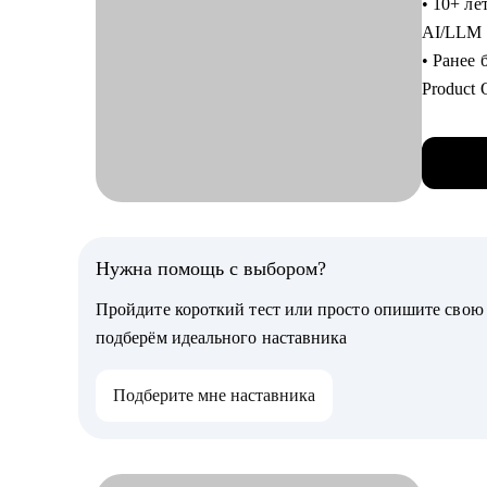
• 10+ ле
• Разбо
AI/LLM 
• Mock-
• Ранее
Product 
Кому мо
• Провё
• Свитче
• Запуст
• Специа
• Руково
продакт-
фичах, 
• Руков
и своев
Junior, 
• Высту
Нужна помощь с выбором?
междуна
• Веду к
Пройдите короткий тест или просто опишите сво
PlantU
подберём идеального наставника
• Пилот
каждого
Подберите мне наставника
С чем п
• Прове
нанимаю