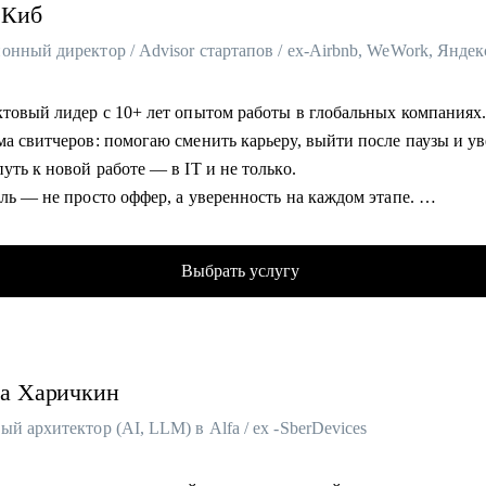
Киб
нный директор / Advisor стартапов / ex-Airbnb, WeWork, Яндек
ктовый лидер с 10+ лет опытом работы в глобальных компаниях
ма свитчеров: помогаю сменить карьеру, выйти после паузы и у
уть к новой работе — в IT и не только.
ль — не просто оффер, а уверенность на каждом этапе.
таты учеников:
фферов в классные компании в России и мире;
Выбрать услугу
ние конверсии из резюме в собеседование в 70 раз;
ение зарплаты от 10% до 60%;
и уже работают в Т-Банк, Сбер, Яндекс, Booking и тд.
а
Харичкин
омогу:
т резюме, который проходит ATS и цепляет рекрутеров.
й архитектор (AI, LLM) в Alfa / ex -SberDevices
овка к culture fit интервью — знаю, как оценивают в междунар
ях.