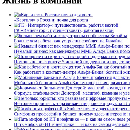
Жизнь в компании
«Каргилл» в России: почва для роста
ГК «Император»: путешествовать, работая вахтой
Больше чем работа: как устроены сообщества Билайна
Немалый бизнес: как менеджеры ММБ Альфа-Банка помо
Помощь не по скрипту: 5 историй поддержки и представ
Как работают в контакт-центре Альфа-Банка: богатый жи
Мобильный банкир в Альфа-Банке: профессия для актив
Формула стабильности Донстрой: масштаб, команда и уве
Не только юристы: кто развивает цифровые продукты «Ле
Симфония профессий в Sminex: почему здесь интересно н
Пять мифов об ИТ в нефтянке — и как на самом деле работ