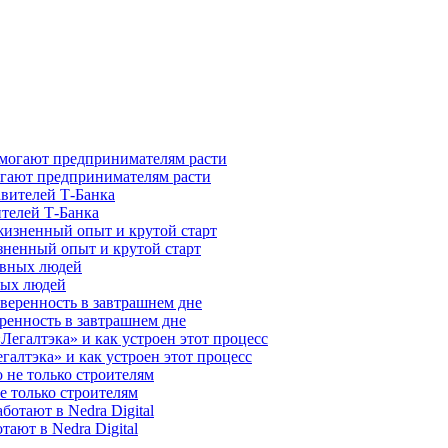
гают предпринимателям расти
ителей Т-Банка
зненный опыт и крутой старт
ных людей
ренность в завтрашнем дне
галтэка» и как устроен этот процесс
е только строителям
ают в Nedra Digital