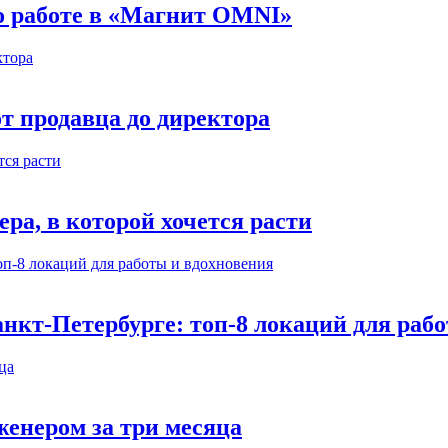
 о работе в «Магнит OMNI»
т продавца до директора
а, в которой хочется расти
нкт-Петербурге: топ-8 локаций для раб
енером за три месяца