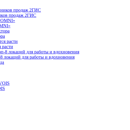
ников продаж 2ГИС
OMNI»
ора
 расти
-8 локаций для работы и вдохновения
OIS