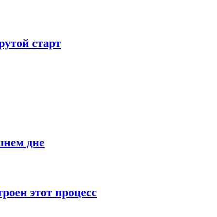
рутой старт
шнем дне
роен этот процесс