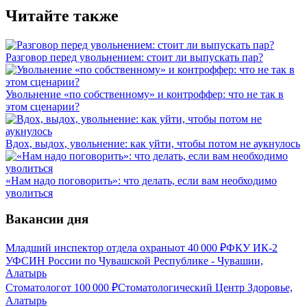
Читайте также
Разговор перед увольнением: стоит ли выпускать пар?
Увольнение «по собственному» и контроффер: что не так в
этом сценарии?
Вдох, выдох, увольнение: как уйти, чтобы потом не аукнулось
«Нам надо поговорить»: что делать, если вам необходимо
уволиться
Вакансии дня
Младший инспектор отдела охраны
от
40 000
₽
ФКУ ИК-2
УФСИН России по Чувашской Республике - Чувашии,
Алатырь
Стоматолог
от
100 000
₽
Стоматологический Центр Здоровье,
Алатырь