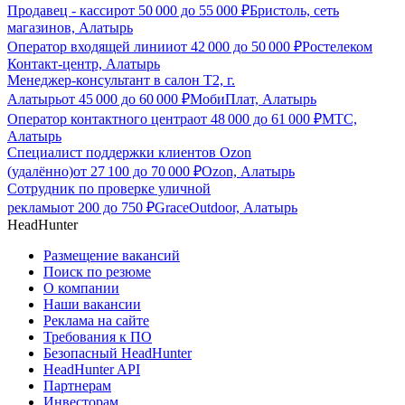
Продавец - кассир
от
50 000
до
55 000
₽
Бристоль, сеть
магазинов, Алатырь
Оператор входящей линии
от
42 000
до
50 000
₽
Ростелеком
Контакт-центр, Алатырь
Менеджер-консультант в салон Т2, г.
Алатырь
от
45 000
до
60 000
₽
МобиПлат, Алатырь
Оператор контактного центра
от
48 000
до
61 000
₽
МТС,
Алатырь
Специалист поддержки клиентов Ozon
(удалённо)
от
27 100
до
70 000
₽
Ozon, Алатырь
Сотрудник по проверке уличной
рекламы
от
200
до
750
₽
GraceOutdoor, Алатырь
HeadHunter
Размещение вакансий
Поиск по резюме
О компании
Наши вакансии
Реклама на сайте
Требования к ПО
Безопасный HeadHunter
HeadHunter API
Партнерам
Инвесторам