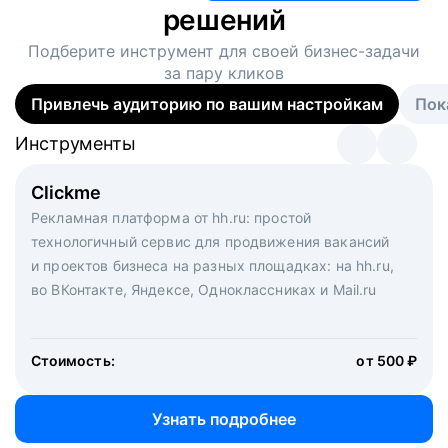
решений
Подберите инструмент для своей
бизнес-задачи
за пару кликов
Привлечь аудиторию по вашим настройкам
Пок
Инструменты
Инструменты
Инструменты
Виртуальный рекрутер
Clickme
Вакансия дня
Массовый подбор под ключ. Решите, сколько
Рекламная платформа от hh.ru: простой
Рекламный формат для вакансий на главной странице
кандидатов и когда вам нужно, и за дело возьмутся
технологичный сервис для продвижения вакансий
hh.ru. Увеличивает количество откликов
маркетологи, рекрутеры и проектные менеджеры
и проектов бизнеса на разных площадках: на hh.ru,
hh.ru с целым набором digital-инструментов
во ВКонтакте, Яндексе, Одноклассниках и Mail.ru
Стоимость:
от 200 000 ₽
Узнать подробнее
Стоимость:
от 500 ₽
Узнать подробнее
Узнать подробнее