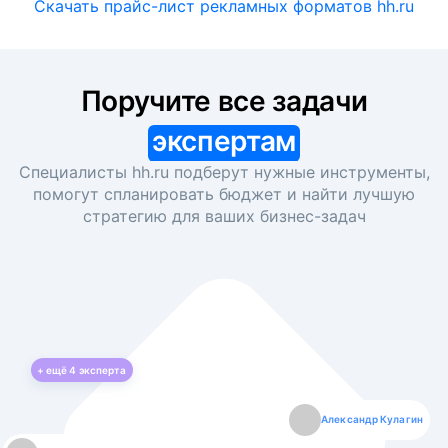
Скачать прайс-лист рекламных форматов hh.ru
Поручите все задачи
экспертам
Специалисты hh.ru подберут нужные инструменты,
помогут спланировать бюджет и найти лучшую
стратегию для ваших
бизнес-задач
+ ещё
4
эксперта
Екатерина Лазаренко
Александр Кулагин
Даниил Макаров
Борис Кашко
Юлия Изоитко