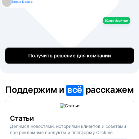
Борис Кашко
Юлия Изоитко
Александр Кулагин
Даниил Макаров
Екатерина Лазаренко
Юлия Изоитко
Получить решение для компании
Поддержим и
всё
расскажем
Статьи
Делимся новостями, историями клиентов и советами
про рекламные продукты и платформу Clickme