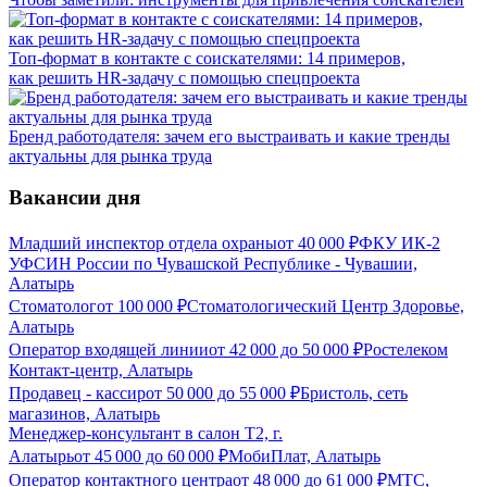
Топ-формат в контакте с соискателями: 14 примеров,
как решить HR-задачу с помощью спецпроекта
Бренд работодателя: зачем его выстраивать и какие тренды
актуальны для рынка труда
Вакансии дня
Младший инспектор отдела охраны
от
40 000
₽
ФКУ ИК-2
УФСИН России по Чувашской Республике - Чувашии,
Алатырь
Стоматолог
от
100 000
₽
Стоматологический Центр Здоровье,
Алатырь
Оператор входящей линии
от
42 000
до
50 000
₽
Ростелеком
Контакт-центр, Алатырь
Продавец - кассир
от
50 000
до
55 000
₽
Бристоль, сеть
магазинов, Алатырь
Менеджер-консультант в салон Т2, г.
Алатырь
от
45 000
до
60 000
₽
МобиПлат, Алатырь
Оператор контактного центра
от
48 000
до
61 000
₽
МТС,