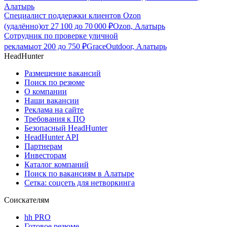
Алатырь
Специалист поддержки клиентов Ozon
(удалённо)
от
27 100
до
70 000
₽
Ozon, Алатырь
Сотрудник по проверке уличной
рекламы
от
200
до
750
₽
GraceOutdoor, Алатырь
HeadHunter
Размещение вакансий
Поиск по резюме
О компании
Наши вакансии
Реклама на сайте
Требования к ПО
Безопасный HeadHunter
HeadHunter API
Партнерам
Инвесторам
Каталог компаний
Поиск по вакансиям в Алатыре
Сетка: соцсеть для нетворкинга
Соискателям
hh PRO
Готовое резюме