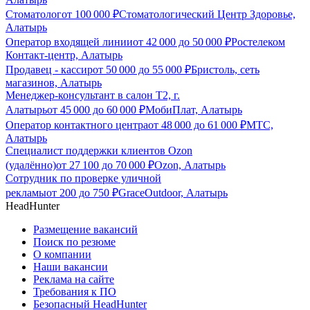
Стоматолог
от
100 000
₽
Стоматологический Центр Здоровье,
Алатырь
Оператор входящей линии
от
42 000
до
50 000
₽
Ростелеком
Контакт-центр, Алатырь
Продавец - кассир
от
50 000
до
55 000
₽
Бристоль, сеть
магазинов, Алатырь
Менеджер-консультант в салон Т2, г.
Алатырь
от
45 000
до
60 000
₽
МобиПлат, Алатырь
Оператор контактного центра
от
48 000
до
61 000
₽
МТС,
Алатырь
Специалист поддержки клиентов Ozon
(удалённо)
от
27 100
до
70 000
₽
Ozon, Алатырь
Сотрудник по проверке уличной
рекламы
от
200
до
750
₽
GraceOutdoor, Алатырь
HeadHunter
Размещение вакансий
Поиск по резюме
О компании
Наши вакансии
Реклама на сайте
Требования к ПО
Безопасный HeadHunter