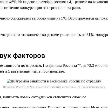
а 46%, hh.индекс к октябрю составил 4,1 резюме на вакансию. 
 о снижении конкуренции за персонал пока рано.
 число соискателей выросло лишь на 5%. Это отражается на показ
тря на то что количество резюме увеличилось на 81%, конкуренц
двух факторов
 занятости по отраслям. По данным Росстата**, из 73,3 миллио
т в 5 раз меньше, чем в производстве.
Источник: Росстат, 2024 г., численность занятых в России — 73,3 миллиона человек
я, нанимать новых сотрудников становится сложнее.
льность для трудоустройства. По данным исследования hh.ru, ка