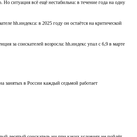
Но ситуация всё ещё нестабильна: в течение года на одну
ателе hh.индекса: в 2025 году он остаётся на критической
ия за соискателей возросла: hh.индекс упал с 6,9 в марте
на занятых в России каждый седьмой работает
ждый десятый соискатель ни при каких условиях не пойдёт