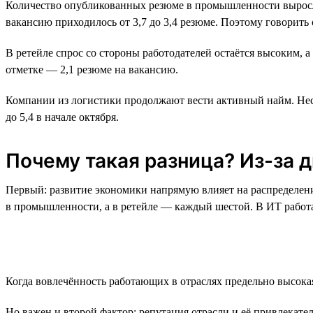
Количество опубликованных резюме в промышленности выросло н
вакансию приходилось от 3,7 до 3,4 резюме. Поэтому говорить
В ретейле спрос со стороны работодателей остаётся высоким, а
отметке — 2,1 резюме на вакансию.
Компании из логистики продолжают вести активный найм. Несмо
до 5,4 в начале октября.
Почему такая разница? Из-за 
Первый: развитие экономики напрямую влияет на распределение
в промышленности, а в ретейле — каждый шестой. В ИТ работае
Когда вовлечённость работающих в отраслях предельно высока
Но важен и второй фактор: репутация отрасли и её привлекате