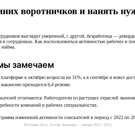
синих воротничков и нанять ну
трудников выглядит умеренной, c другой, безработица — рекорд
я в сотрудниках. Как воспользоваться активностью рабочих и п
 найма.
 мы замечаем
платформе к октябрю возросла на 31%, а в сентябре и вовсе дост
 вакансию приходится 6,4 резюме.
скателей отличаются. Работодатели из растущих отраслей эконо
требности компаний в рабочих специальностях.
Источник: hh.ru, Россия, бенчмарк — январь 2023 г. (0%)