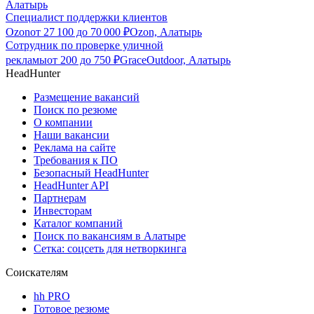
Алатырь
Специалист поддержки клиентов
Ozon
от
27 100
до
70 000
₽
Ozon, Алатырь
Сотрудник по проверке уличной
рекламы
от
200
до
750
₽
GraceOutdoor, Алатырь
HeadHunter
Размещение вакансий
Поиск по резюме
О компании
Наши вакансии
Реклама на сайте
Требования к ПО
Безопасный HeadHunter
HeadHunter API
Партнерам
Инвесторам
Каталог компаний
Поиск по вакансиям в Алатыре
Сетка: соцсеть для нетворкинга
Соискателям
hh PRO
Готовое резюме