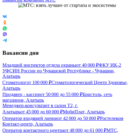
Вакансии дня
Младший инспектор отдела охраны
от
40 000
₽
ФКУ ИК-2
УФСИН России по Чувашской Республике - Чувашии,
Алатырь
Стоматолог
от
100 000
₽
Стоматологический Центр Здоровье,
Алатырь
Продавец - кассир
от
50 000
до
55 000
₽
Бристоль, сеть
магазинов, Алатырь
Менеджер-консультант в салон Т2, г.
Алатырь
от
45 000
до
60 000
₽
МобиПлат, Алатырь
Оператор входящей линии
от
42 000
до
50 000
₽
Ростелеком
Контакт-центр, Алатырь
Оператор контактного центра
от
48 000
до
61 000
₽
МТС,