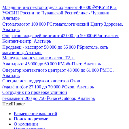
Младший инспектор отдела охраны
от
40 000
₽
ФКУ ИК-2
УФСИН России по Чувашской Республике - Чувашии,
Алатырь
Стоматолог
от
100 000
₽
Стоматологический Центр Здоровье,
Алатырь
Оператор входящей линии
от
42 000
до
50 000
₽
Ростелеком
Контакт-центр, Алатырь
Продавец - кассир
от
50 000
до
55 000
₽
Бристоль, сеть
магазинов, Алатырь
Менеджер-консультант в салон Т2, г.
Алатырь
от
45 000
до
60 000
₽
МобиПлат, Алатырь
Оператор контактного центра
от
48 000
до
61 000
₽
МТС,
Алатырь
Специалист поддержки клиентов Ozon
(удалённо)
от
27 100
до
70 000
₽
Ozon, Алатырь
Сотрудник по проверке уличной
рекламы
от
200
до
750
₽
GraceOutdoor, Алатырь
HeadHunter
Размещение вакансий
Поиск по резюме
О компании