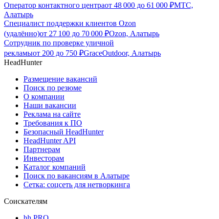
Оператор контактного центра
от
48 000
до
61 000
₽
МТС,
Алатырь
Специалист поддержки клиентов Ozon
(удалённо)
от
27 100
до
70 000
₽
Ozon, Алатырь
Сотрудник по проверке уличной
рекламы
от
200
до
750
₽
GraceOutdoor, Алатырь
HeadHunter
Размещение вакансий
Поиск по резюме
О компании
Наши вакансии
Реклама на сайте
Требования к ПО
Безопасный HeadHunter
HeadHunter API
Партнерам
Инвесторам
Каталог компаний
Поиск по вакансиям в Алатыре
Сетка: соцсеть для нетворкинга
Соискателям
hh PRO