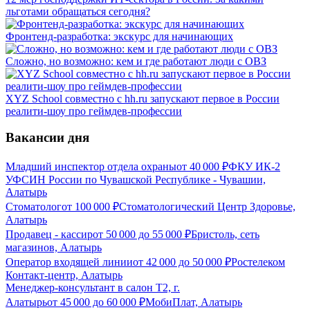
льготами обращаться сегодня?
Фронтенд-разработка: экскурс для начинающих
Сложно, но возможно: кем и где работают люди с ОВЗ
XYZ School совместно с hh.ru запускают первое в России
реалити-шоу про геймдев-профессии
Вакансии дня
Младший инспектор отдела охраны
от
40 000
₽
ФКУ ИК-2
УФСИН России по Чувашской Республике - Чувашии,
Алатырь
Стоматолог
от
100 000
₽
Стоматологический Центр Здоровье,
Алатырь
Продавец - кассир
от
50 000
до
55 000
₽
Бристоль, сеть
магазинов, Алатырь
Оператор входящей линии
от
42 000
до
50 000
₽
Ростелеком
Контакт-центр, Алатырь
Менеджер-консультант в салон Т2, г.
Алатырь
от
45 000
до
60 000
₽
МобиПлат, Алатырь