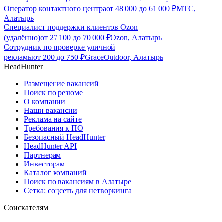
Оператор контактного центра
от
48 000
до
61 000
₽
МТС,
Алатырь
Специалист поддержки клиентов Ozon
(удалённо)
от
27 100
до
70 000
₽
Ozon, Алатырь
Сотрудник по проверке уличной
рекламы
от
200
до
750
₽
GraceOutdoor, Алатырь
HeadHunter
Размещение вакансий
Поиск по резюме
О компании
Наши вакансии
Реклама на сайте
Требования к ПО
Безопасный HeadHunter
HeadHunter API
Партнерам
Инвесторам
Каталог компаний
Поиск по вакансиям в Алатыре
Сетка: соцсеть для нетворкинга
Соискателям