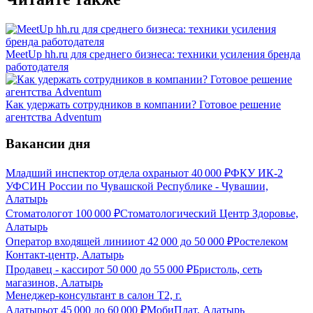
MeetUp hh.ru для среднего бизнеса: техники усиления бренда
работодателя
Как удержать сотрудников в компании? Готовое решение
агентства Adventum
Вакансии дня
Младший инспектор отдела охраны
от
40 000
₽
ФКУ ИК-2
УФСИН России по Чувашской Республике - Чувашии,
Алатырь
Стоматолог
от
100 000
₽
Стоматологический Центр Здоровье,
Алатырь
Оператор входящей линии
от
42 000
до
50 000
₽
Ростелеком
Контакт-центр, Алатырь
Продавец - кассир
от
50 000
до
55 000
₽
Бристоль, сеть
магазинов, Алатырь
Менеджер-консультант в салон Т2, г.
Алатырь
от
45 000
до
60 000
₽
МобиПлат, Алатырь