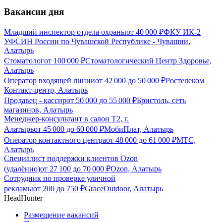
Вакансии дня
Младший инспектор отдела охраны
от
40 000
₽
ФКУ ИК-2
УФСИН России по Чувашской Республике - Чувашии,
Алатырь
Стоматолог
от
100 000
₽
Стоматологический Центр Здоровье,
Алатырь
Оператор входящей линии
от
42 000
до
50 000
₽
Ростелеком
Контакт-центр, Алатырь
Продавец - кассир
от
50 000
до
55 000
₽
Бристоль, сеть
магазинов, Алатырь
Менеджер-консультант в салон Т2, г.
Алатырь
от
45 000
до
60 000
₽
МобиПлат, Алатырь
Оператор контактного центра
от
48 000
до
61 000
₽
МТС,
Алатырь
Специалист поддержки клиентов Ozon
(удалённо)
от
27 100
до
70 000
₽
Ozon, Алатырь
Сотрудник по проверке уличной
рекламы
от
200
до
750
₽
GraceOutdoor, Алатырь
HeadHunter
Размещение вакансий