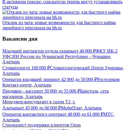
В активном поиске: соискатели теперь могут устанавливать
статусы
Отклик из чата: новые возможности для быстрого найма
линейного персонала на hh.ru
Вакансии дня
Младший инспектор отдела охраны
от
40 000
₽
ФКУ ИК-2
УФСИН России по Чувашской Республике - Чувашии,
Алатырь
Стоматолог
от
100 000
₽
Стоматологический Центр Здоровье,
Алатырь
Оператор входящей линии
от
42 000
до
50 000
₽
Ростелеком
Контакт-центр, Алатырь
Продавец - кассир
от
50 000
до
55 000
₽
Бристоль, сеть
магазинов, Алатырь
Менеджер-консультант в салон Т2, г.
Алатырь
от
45 000
до
60 000
₽
МобиПлат, Алатырь
Оператор контактного центра
от
48 000
до
61 000
₽
МТС,
Алатырь
Специалист поддержки клиентов Ozon