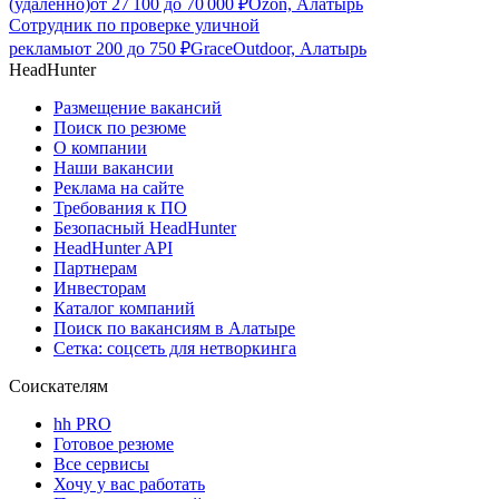
(удалённо)
от
27 100
до
70 000
₽
Ozon, Алатырь
Сотрудник по проверке уличной
рекламы
от
200
до
750
₽
GraceOutdoor, Алатырь
HeadHunter
Размещение вакансий
Поиск по резюме
О компании
Наши вакансии
Реклама на сайте
Требования к ПО
Безопасный HeadHunter
HeadHunter API
Партнерам
Инвесторам
Каталог компаний
Поиск по вакансиям в Алатыре
Сетка: соцсеть для нетворкинга
Соискателям
hh PRO
Готовое резюме
Все сервисы
Хочу у вас работать