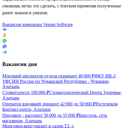
сможешь легко это сделать, с блеском применяя полученные
ранее знания и умения.
Вакансии компании Veeam Software
Вакансии дня
Младший инспектор отдела охраны
от
40 000
₽
ФКУ ИК-2
УФСИН России по Чувашской Республике - Чувашии,
Алатырь
Стоматолог
от
100 000
₽
Стоматологический Центр Здоровье,
Алатырь
Оператор входящей линии
от
42 000
до
50 000
₽
Ростелеком
Контакт-центр, Алатырь
Продавец - кассир
от
50 000
до
55 000
₽
Бристоль, сеть
магазинов, Алатырь
Менеджер-консультант в салон Т2, г.