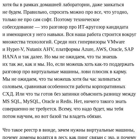
хотя бы в рамках домашней лаборатории, даже заикаться
не будем. Правильно, спросить можно про все, что угодно,
только не про сам софт. Поэтому техническое
собеседование — это разговор про ИТ-кругозор кандидата
и имеющиеся у него навыки. Вся наша работа строится вокруг
множества технологий. Среди них гипервизоры VMware
и Hyper-V, Nutanix AHV, платформы Azure, AWS, Oracle, SAP
HANA и так далее. Но мы не ожидаем, что ты знаешь
их так же, как и мы. Но, если можешь хоть как-то поддержать
разговор про виртуальные машины, лови плюсик в карму.
Мы не ожидаем, что ты можешь хотя бы час заливаться
соловьем, сравнивая особенности работы корпоративных
СХД. Или что ты готов без запинки объяснить разницу между
MS SQL, MySQL, Oracle и Redis. Нет, ничего такого знать
совершенно не требуется. Всему, что надо будет, мы тебя
потом научим, но вот базой ты владеть обязан.
Что такое реестр в винде, зачем нужны виртуальные машины,
почему домены водятся в лесу, как пинг связан с эхо, и почему