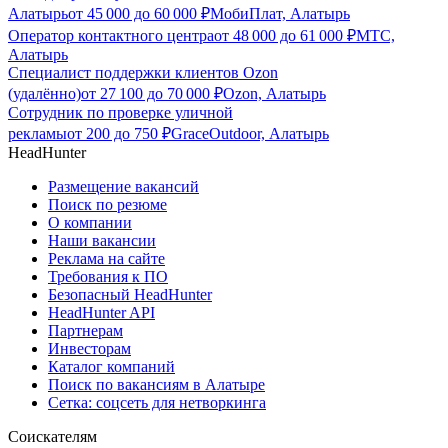
Алатырь
от
45 000
до
60 000
₽
МобиПлат, Алатырь
Оператор контактного центра
от
48 000
до
61 000
₽
МТС,
Алатырь
Специалист поддержки клиентов Ozon
(удалённо)
от
27 100
до
70 000
₽
Ozon, Алатырь
Сотрудник по проверке уличной
рекламы
от
200
до
750
₽
GraceOutdoor, Алатырь
HeadHunter
Размещение вакансий
Поиск по резюме
О компании
Наши вакансии
Реклама на сайте
Требования к ПО
Безопасный HeadHunter
HeadHunter API
Партнерам
Инвесторам
Каталог компаний
Поиск по вакансиям в Алатыре
Сетка: соцсеть для нетворкинга
Соискателям