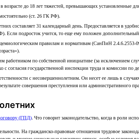
 возрасте до 18 лет тяжестей, превышающих установленные для
остоятельно (ст. 26 ГК РФ).
их составляет 31 календарный день. Предоставляется в удобное
РФ). Если подросток учится, то еще ему положен дополнительный
идемиологическим правилам и нормативам (СанПиН 2.4.6.2553-0
зраста»).
им работником по собственной инициативе (за исключением слу
 с согласия государственной инспекции труда и комиссии по де
етственности с несовершеннолетним. Он несет ее лишь в случая
 результате совершения преступления или административного пра
олетних
договору (ГПД)
. Что говорит законодательство, когда в роли и
ьности. На гражданско-правовые отношения трудовое законодат
вать и многие социальные гарантии: отпуск, особые условия рас