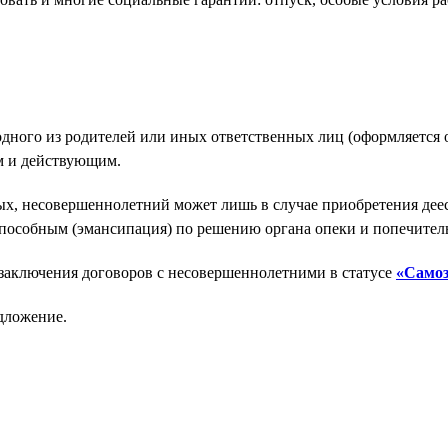
одного из родителей или иных ответственных лиц (оформляется о
м и действующим.
ых, несовершеннолетний может лишь в случае приобретения деес
способным (эмансипация) по решению органа опеки и попечительс
 заключения договоров с несовершеннолетними в статусе
«Само
дложение.