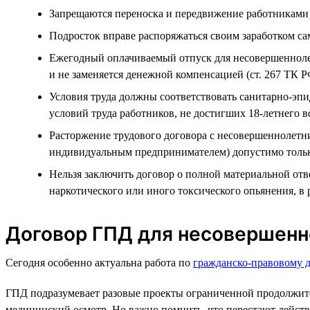
Запрещаются переноска и передвижение работниками в
Подросток вправе распоряжаться своим заработком сам
Ежегодный оплачиваемый отпуск для несовершеннолетн
и не заменяется денежной компенсацией (ст. 267 ТК 
Условия труда должны соответствовать санитарно-эп
условий труда работников, не достигших 18-летнего во
Расторжение трудового договора с несовершеннолетн
индивидуальным предпринимателем) допустимо только
Нельзя заключить договор о полной материальной отв
наркотического или иного токсического опьянения, в
Договор ГПД для несовершенн
Сегодня особенно актуальна работа по
гражданско-правовому 
ГПД подразумевает разовые проекты ограниченной продолжител
медицинский осмотр. Но важно помнить, что перестают действо