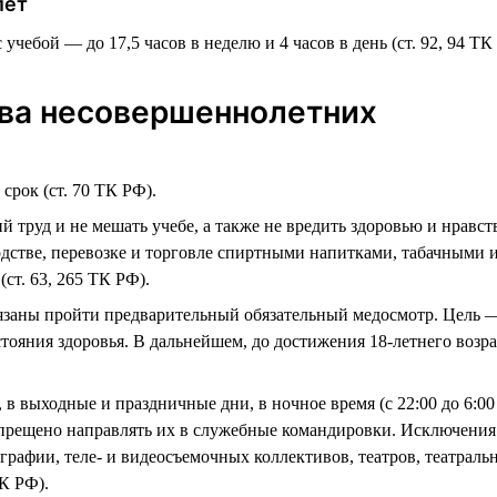
лет
учебой — до 17,5 часов в неделю и 4 часов в день (ст. 92, 94 ТК
ва несовершеннолетних
срок (ст. 70 ТК РФ).
й труд и не мешать учебе, а также не вредить здоровью и нравс
водстве, перевозке и торговле спиртными напитками, табачным
ст. 63, 265 ТК РФ).
язаны пройти предварительный обязательный медосмотр. Цель —
стояния здоровья. В дальнейшем, до достижения 18-летнего возр
 в выходные и праздничные дни, в ночное время (с 22:00 до 6:00 
апрещено направлять их в служебные командировки. Исключения
рафии, теле- и видеосъемочных коллективов, театров, театраль
К РФ).