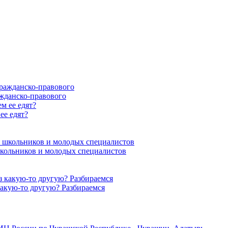
ажданско-правового
ее едят?
 школьников и молодых специалистов
акую-то другую? Разбираемся