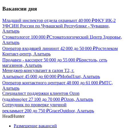
Вакансии дня
Младший инспектор отдела охраны
от
40 000
₽
ФКУ ИК-2
УФСИН России по Чувашской Республике - Чувашии,
Алатырь
Стоматолог
от
100 000
₽
Стоматологический Центр Здоровье,
Алатырь
Оператор входящей линии
от
42 000
до
50 000
₽
Ростелеком
Контакт-центр, Алатырь
Продавец - кассир
от
50 000
до
55 000
₽
Бристоль, сеть
магазинов, Алатырь
Менеджер-консультант в салон Т2, г.
Алатырь
от
45 000
до
60 000
₽
МобиПлат, Алатырь
Оператор контактного центра
от
48 000
до
61 000
₽
МТС,
Алатырь
Специалист поддержки клиентов Ozon
(удалённо)
от
27 100
до
70 000
₽
Ozon, Алатырь
Сотрудник по проверке уличной
рекламы
от
200
до
750
₽
GraceOutdoor, Алатырь
HeadHunter
Размещение вакансий